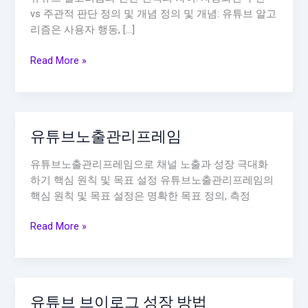
vs 주관적 판단 정의 및 개념 정의 및 개념: 유튜브 알고
리즘은 사용자 행동, […]
유
Read More »
튜
브
알
고
유튜브노출관리프레임
리
즘
유튜브노출관리프레임으로 채널 노출과 성장 극대화
과
하기 핵심 원칙 및 목표 설정 유튜브노출관리프레임의
인
핵심 원칙 및 목표 설정은 명확한 목표 정의, 측정
간
선
유
Read More »
택
튜
의
브
차
노
이
출
유튜브 브이로그 성장 방법
관