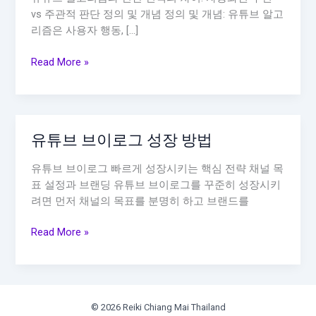
vs 주관적 판단 정의 및 개념 정의 및 개념: 유튜브 알고
리즘은 사용자 행동, […]
유
Read More »
튜
브
알
고
유튜브 브이로그 성장 방법
리
즘
유튜브 브이로그 빠르게 성장시키는 핵심 전략 채널 목
과
표 설정과 브랜딩 유튜브 브이로그를 꾸준히 성장시키
인
려면 먼저 채널의 목표를 분명히 하고 브랜드를
간
선
유
Read More »
택
튜
의
브
차
브
이
이
© 2026 Reiki Chiang Mai Thailand
로