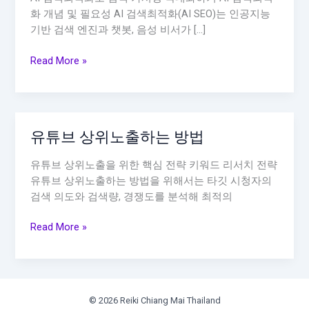
화 개념 및 필요성 AI 검색최적화(AI SEO)는 인공지능
기반 검색 엔진과 챗봇, 음성 비서가 […]
Ai
Read More »
검
색
최
적
유튜브 상위노출하는 방법
화
유튜브 상위노출을 위한 핵심 전략 키워드 리서치 전략
유튜브 상위노출하는 방법을 위해서는 타깃 시청자의
검색 의도와 검색량, 경쟁도를 분석해 최적의
유
Read More »
튜
브
상
위
© 2026 Reiki Chiang Mai Thailand
노